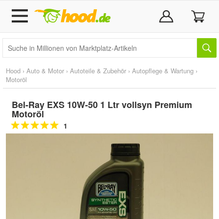
Hood
›
Auto & Motor
›
Autoteile & Zubehör
›
Autopflege & Wartung
›
Motoröl
Bel-Ray EXS 10W-50 1 Ltr vollsyn Premium
Motoröl
1