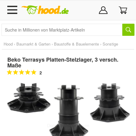
Hood
›
Baumarkt & Garten
›
Baustoffe & Bauelemente
›
Sonstige
Beko Terrasys Platten-Stelzlager, 3 versch.
Maße
2
Doppelt antippen zum
vergrößern