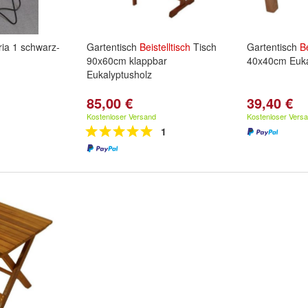
ria 1 schwarz-
Gartentisch
Beistelltisch
Tisch
Gartentisch
Be
90x60cm klappbar
40x40cm Euka
Eukalyptusholz
85,00 €
39,40 €
Kostenloser Versand
Kostenloser Vers
1