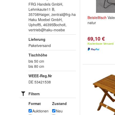
FRG Handels GmbH,
Lehmkaute11 B,
35708Haiger, zentral@frg-ha
Beistelltisch
Vale
Haku Moebel GmbH,
natur
Uphoff5, 46395Bocholt,
vertrieb@haku-moebe
69,10 €
Lieferung
Kostenloser Versand
Paketversand
Tischhöhe
bis 50 cm
bis 80 cm
WEEE-Reg.Nr
DE 53421538
Filtern
Format
Zustand
Auktionen
Neu