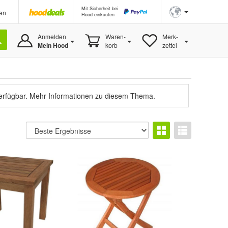
Mit Sicherheit bei
en
Hood einkaufen
Anmelden
Waren-
Merk-
Mein Hood
korb
zettel
verfügbar.
Mehr Informationen zu diesem Thema.