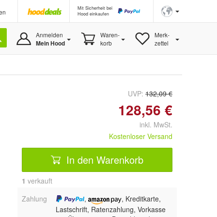
Mit Sicherheit bei
en
Hood einkaufen
Anmelden
Waren-
Merk-
Mein Hood
korb
zettel
UVP:
132,09 €
128,56 €
inkl. MwSt.
Kostenloser Versand
In den Warenkorb
1
 verkauft
Zahlung
,
, Kreditkarte,
Lastschrift, Ratenzahlung, Vorkasse