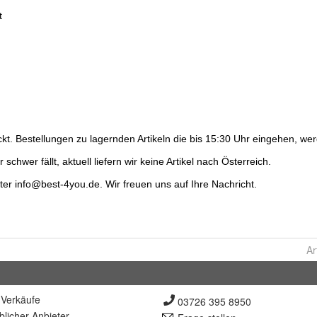
Ar
Verkäufe
03726 395 8950
lich
er Anbieter