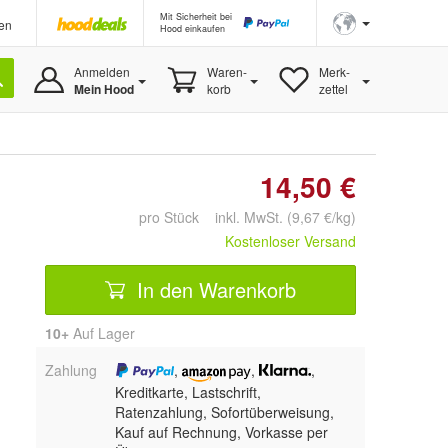
Mit Sicherheit bei
en
Hood einkaufen
Anmelden
Waren-
Merk-
Mein Hood
korb
zettel
14,50 €
pro Stück inkl. MwSt. (9,67 €/kg)
Kostenloser Versand
In den Warenkorb
10+
Auf Lager
Zahlung
,
,
,
Kreditkarte, Lastschrift,
Ratenzahlung, Sofortüberweisung,
Kauf auf Rechnung, Vorkasse per