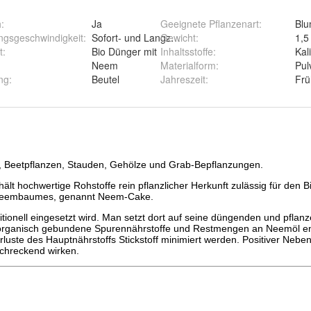
h
:
Ja
Geeignete Pflanzenart
:
Bl
ngsgeschwindigkeit
:
Sofort- und Langzeitwirkung
Gewicht
:
1,5
t
:
Bio Dünger mit
Inhaltsstoffe
:
Kal
Neem
Materialform
:
Pul
ng
:
Beutel
Jahreszeit
:
Frü