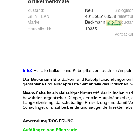
Artikelmerkmale
Zustand:
Neu
Biologisc
GTIN / EAN:
4015505103558
Freisetzu
Marke:
Beckmann
Produktar
Hersteller Nr.:
10355
Verpacku