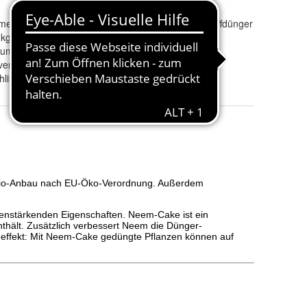
ume
Materialbasis
:
Feststoffdünger
 kg
Ablaufdatum
:
Nein
iumoxid
Volumen
:
1,5 kg
ver
hling