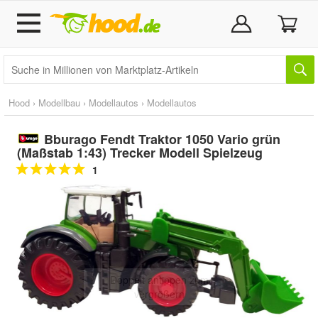
Hood
›
Modellbau
›
Modellautos
›
Modellautos
Bburago Fendt Traktor 1050 Vario grün
(Maßstab 1:43) Trecker Modell Spielzeug
1
Doppelt antippen zum
vergrößern