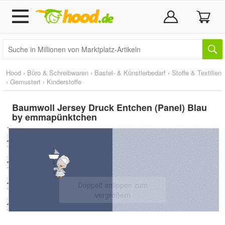
Hood
›
Büro & Schreibwaren
›
Bastel- & Künstlerbedarf
›
Stoffe & Textilien
›
Gemustert
›
Kinderstoffe
Baumwoll Jersey Druck Entchen (Panel) Blau
by emmapünktchen
Doppelt antippen zum
vergrößern