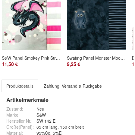
S&W Panel Smokey Pink Streifen Drache Jersey Panel
Swafing Panel Monster Moods by MRS MINT, French Terry
11,50 €
9,25 €
1
Produktdetails
Zahlung, Versand & Rückgabe
Artikelmerkmale
Zustand:
Neu
Marke:
S&W
Hersteller Nr.:
SW 142 E
Größe(Panel)
:
65 cm lang, 150 cm breit
Material
:
95%Co, 5%El