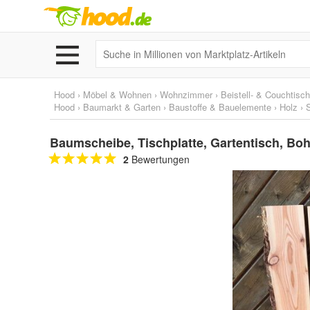
Hood
›
Möbel & Wohnen
›
Wohnzimmer
›
Beistell- & Couchtisc
Hood
›
Baumarkt & Garten
›
Baustoffe & Bauelemente
›
Holz
›
Baumscheibe, Tischplatte, Gartentisch, Boh
2
Bewertungen