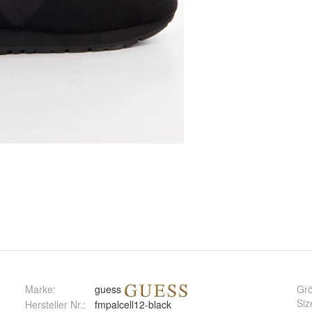
Marke:
guess
Gr
Siz
Hersteller Nr.:
fmpalcell12-black