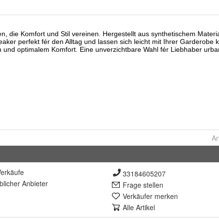
Ar
erkäufe
33184605207
lich
er Anbieter
Frage stellen
Verkäufer merken
Alle Artikel