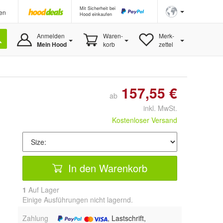
Mit Sicherheit bei
en
Hood einkaufen
Anmelden
Waren-
Merk-
Mein Hood
korb
zettel
157,55 €
ab
inkl. MwSt.
Kostenloser Versand
In den Warenkorb
1
Auf Lager
Einige Ausführungen nicht lagernd.
Zahlung
, Lastschrift,