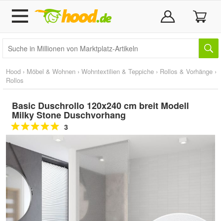
Hood
›
Möbel & Wohnen
›
Wohntextilien & Teppiche
›
Rollos & Vorhänge
›
Rollos
Basic Duschrollo 120x240 cm breit Modell
Milky Stone Duschvorhang
3