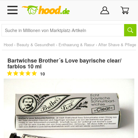
Hood
›
Beauty & Gesundheit
›
Enthaarung & Rasur
›
After Shave & Pflege
Bartwichse Brother´s Love bayrische clear/
farblos 10 ml
10