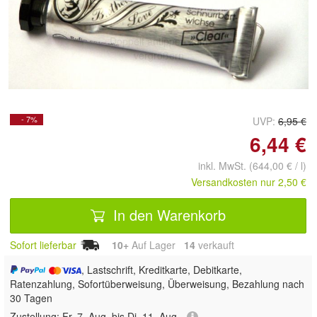
Doppelt antippen zum
vergrößern
- 7%
UVP:
6,95 €
6,44 €
inkl. MwSt. (644,00 € / l)
Versandkosten nur 2,50 €
In den Warenkorb
Sofort lieferbar
10+
Auf Lager
14
 verkauft
, Lastschrift, Kreditkarte, Debitkarte,
Ratenzahlung, Sofortüberweisung, Überweisung, Bezahlung nach
30 Tagen
Zustellung:
Fr, 7. Aug. bis Di, 11. Aug.