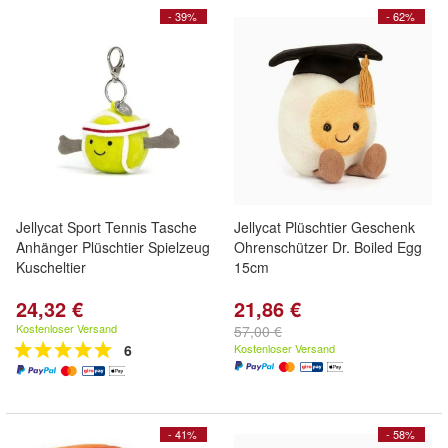
- 39%
- 62%
Jellycat Sport Tennis Tasche
Jellycat Plüschtier Geschenk
Anhänger Plüschtier Spielzeug
Ohrenschützer Dr. Boiled Egg
Kuscheltier
15cm
24,32 €
21,86 €
Kostenloser Versand
57,00 €
6
Kostenloser Versand
- 41%
- 58%