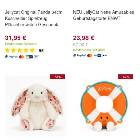
Jellycat Original Panda 34cm
NEU JellyCat Nette Amusables
Kuscheltier Spielzeug
Geburtstagstorte BNWT
Plüschtier weich Geschenk
31,95 €
23,98 €
Kostenloser Versand
57,00 €
56
Kostenloser Versand
- 54%
- 47%