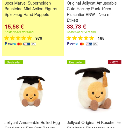
8pcs Marvel Superhelden
Original Jellycat Amuseable
Bausteine Mini Action Figuren
Cute Hockey Puck 10cm
Spielzeug Hand Puppets
Pluschtier BNWT Neu mit
Etikett
15,58 €
33,73 €
Kostenloser Versand
Kostenloser Versand
979
188
Bestseller
Bestseller
- 62%
Jellycat Amuseable Boiled Egg
Jellycat Original Ei Kuscheltier