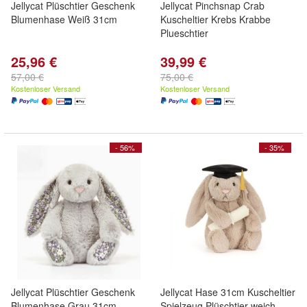
Jellycat Plüschtier Geschenk
Jellycat Pinchsnap Crab
Blumenhase Weiß 31cm
Kuscheltier Krebs Krabbe
Plueschtier
25,96 €
39,99 €
57,00 €
75,00 €
Kostenloser Versand
Kostenloser Versand
- 56%
- 35%
Jellycat Plüschtier Geschenk
Jellycat Hase 31cm Kuscheltier
Blumenhase Grau 31cm
Spielzeug Plüschtier weich