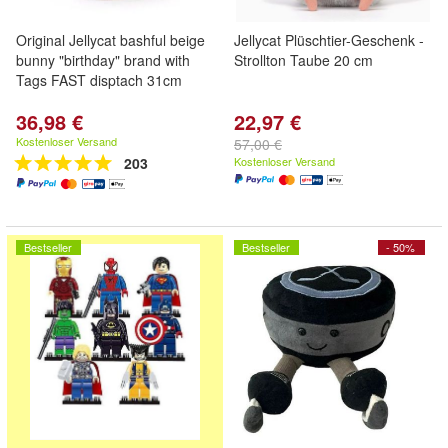
Original Jellycat bashful beige
Jellycat Plüschtier-Geschenk -
bunny "birthday" brand with
Strollton Taube 20 cm
Tags FAST disptach 31cm
36,98 €
22,97 €
Kostenloser Versand
57,00 €
203
Kostenloser Versand
Bestseller
Bestseller
- 50%