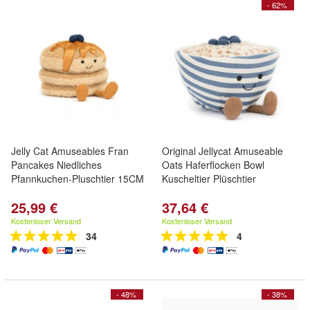
- 62%
Jelly Cat Amuseables Fran
Original Jellycat Amuseable
Pancakes Niedliches
Oats Haferflocken Bowl
Pfannkuchen-Pluschtier 15CM
Kuscheltier Plüschtier
25,99 €
37,64 €
Kostenloser Versand
Kostenloser Versand
34
4
- 48%
- 38%