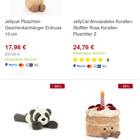
Jellycat Plüschtier-
JellyCat Amuseables Korallen-
Geschenkanhänger Erdnuss
Stofftier Rosa Korallen-
10 cm
Pluschtier Z
17,98 €
24,76 €
Kostenloser Versand
29,00 €
Kostenloser Versand
6
- 66%
- 58%