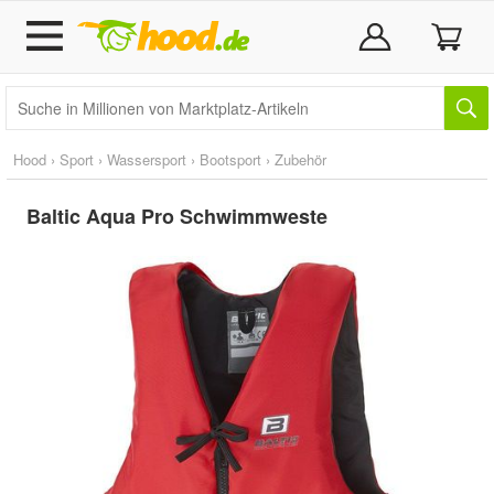
Hood
›
Sport
›
Wassersport
›
Bootsport
›
Zubehör
Baltic Aqua Pro Schwimmweste