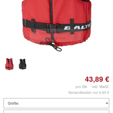
Doppelt antippen zum
vergrößern
43,89 €
pro Stk inkl. MwSt.
Versandkosten nur 6,90 €