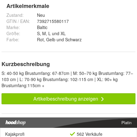
Artikelmerkmale
Zustand:
Neu
GTIN / EAN:
7392715580117
Marke:
Baltic
Größe
:
S, M, L und XL
Farbe
:
Rot, Gelb und Schwarz
Kurzbeschreibung
S: 40-50 kg Brustumfang: 67-87cm | M: 50–70 kg Brustumfang: 77–
103 cm | L: 70-90 kg Brustumfang: 102-115 cm | XL: 90+ kg
Brustumfang:115cm +
Artikelbeschreibung anzeigen
Platin
Kajakprofi
562 Verkäufe