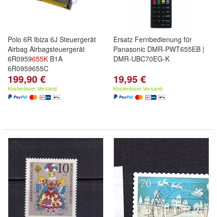
Polo 6R Ibiza 6J Steuergerät
Ersatz Fernbedienung für
Airbag Airbagsteuergerät
Panasonic DMR-PWT655EB |
6R0959
655K
B1A
DMR-UBC70EG-K
6R0959655C
199,90 €
19,95 €
Kostenloser Versand
Kostenloser Versand