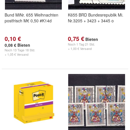
Bund MiNr. 655 Weihnachten
K655 BRD Bundesrepublik Mi.
postfrisch M€ 0,50 #K14d
Nr.3205 + 3423 + 3445 o
0,10 €
0,75 €
Bieten
Noch
1 Tag 21 Std.
0,08 € Bieten
+ 1,00 € Versand
Noch
13 Tage 18 Std.
+ 1,05 € Versand