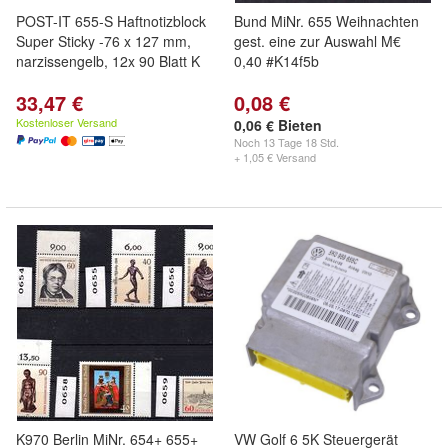
POST-IT 655-S Haftnotizblock
Bund MiNr. 655 Weihnachten
Super Sticky -76 x 127 mm,
gest. eine zur Auswahl M€
narzissengelb, 12x 90 Blatt K
0,40 #K14f5b
33,47 €
0,08 €
Kostenloser Versand
0,06 € Bieten
Noch
13 Tage 18 Std.
+ 1,05 € Versand
K970 Berlin MiNr. 654+ 655+
VW Golf 6 5K Steuergerät