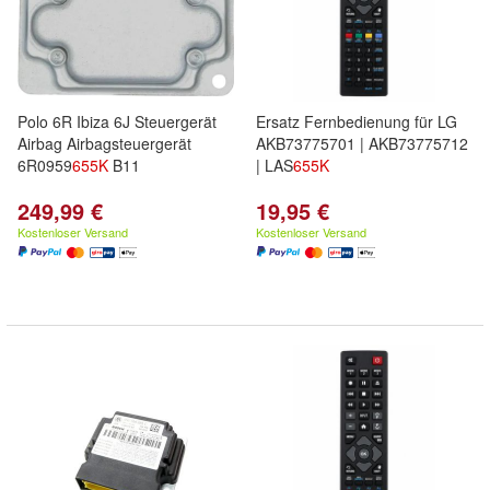
Polo 6R Ibiza 6J Steuergerät
Ersatz Fernbedienung für LG
Airbag Airbagsteuergerät
AKB73775701 | AKB73775712
6R0959
655K
B11
| LAS
655K
249,99 €
19,95 €
Kostenloser Versand
Kostenloser Versand