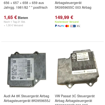
656 + 657 + 658 + 659 aus
Airbagsteuergerät
Jahrgg. 1981/82 * * postfrisch
5K0959655C 003 Airbag
1,65 €
149,99 €
Bieten
Noch
1 Tag 21 Std.
Kostenloser Versand
+ 1,00 € Versand
Audi A4 8K Steuergerät Airbag
VW Passat 3C Steuergerät
Airbagsteuergerät 8K0959655J
Airbag Airbagsteuergerät