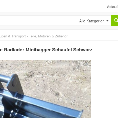
Verkauf
Alle Kategorien
upen & Transport
›
Teile, Motoren & Zubehör
e Radlader Minibagger Schaufel Schwarz