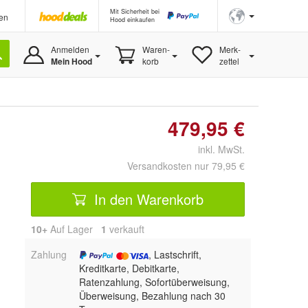
Mit Sicherheit bei
en
Hood einkaufen
Anmelden
Waren-
Merk-
Mein Hood
korb
zettel
479,95 €
inkl. MwSt.
Versandkosten nur 79,95 €
In den Warenkorb
10+
Auf Lager
1
 verkauft
Zahlung
, Lastschrift,
Kreditkarte, Debitkarte,
Ratenzahlung, Sofortüberweisung,
Überweisung, Bezahlung nach 30