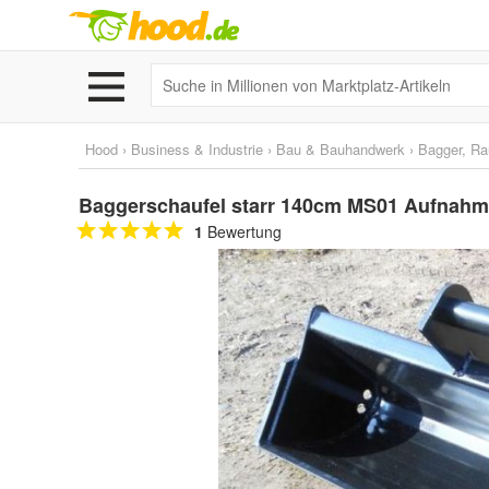
Hood
›
Business & Industrie
›
Bau & Bauhandwerk
›
Bagger, Ra
Baggerschaufel starr 140cm MS01 Aufnahm
1
Bewertung