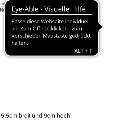
rad
 Name, Wunschgravur, Bagger fahren das Kind im Mann, Fahre nie schn