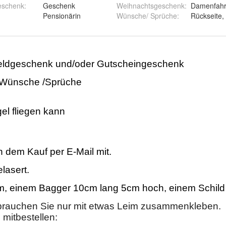
eschenk
:
Geschenk
Weihnachtsgeschenk
:
Damenfahr
Pensionärin
Wünsche/ Sprüche
:
Rückseite,