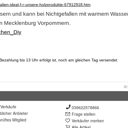
Ar
Verkäufe
039622578866
lich
er Anbieter
Frage stellen
rüft
es Mitglied
Verkäufer merken
Alle Artikel