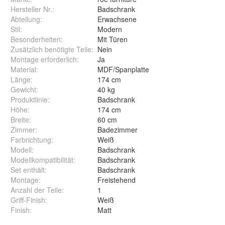
Hersteller Nr.:
Badschrank
Abteilung
:
Erwachsene
Stil
:
Modern
Besonderheiten
:
Mit Türen
Zusätzlich benötigte Teile
:
Nein
Montage erforderlich
:
Ja
Material
:
MDF/Spanplatte
Länge
:
174 cm
Gewicht
:
40 kg
Produktlinie
:
Badschrank
Höhe
:
174 cm
Breite
:
60 cm
Zimmer
:
Badezimmer
Farbrichtung
:
Weiß
Modell
:
Badschrank
Modellkompatibilität
:
Badschrank
Set enthält
:
Badschrank
Montage
:
Freistehend
Anzahl der Teile
:
1
Griff-Finish
:
Weiß
Finish
:
Matt