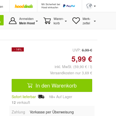
Mit Sicherheit bei
en
Hood einkaufen
Anmelden
Waren-
Merk-
Mein Hood
korb
zettel
- 14%
UVP:
6,99 €
5,99 €
inkl. MwSt. (59,90 € / l)
Versandkosten nur 3,69 €
In den Warenkorb
Sofort lieferbar
10+
Auf Lager
12
 verkauft
Zahlung
Vorkasse per Überweisung