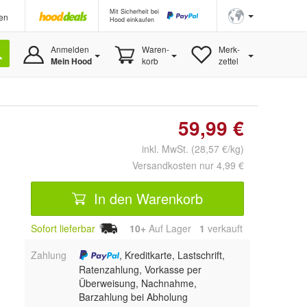
Mit Sicherheit bei
en
Hood einkaufen
Anmelden
Waren-
Merk-
Mein Hood
korb
zettel
59,99 €
inkl. MwSt. (28,57 €/kg)
Versandkosten nur 4,99 €
In den Warenkorb
Sofort lieferbar
10+
Auf Lager
1
 verkauft
Zahlung
, Kreditkarte, Lastschrift,
Ratenzahlung, Vorkasse per
Überweisung, Nachnahme,
Barzahlung bei Abholung