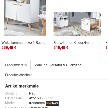
Wickelkommode weiß Buche Wickeltisch Kommode mit Wickelansatz GS Siegel Mats
Babyzimmer Kinderzimmer in weiß Buche Set Wickelkommode Babybett Juniorbett Mats
259,49 €
549,49 €
6
Produktdetails
Zahlung, Versand & Rückgabe
Produktsicherheit
Artikelmerkmale
Zustand:
Neu
GTIN / EAN:
4251585568935
Marke:
trendteam