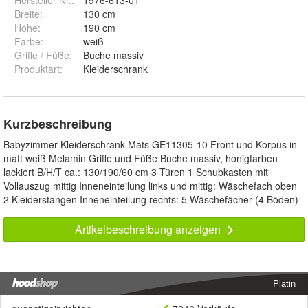
Hersteller Nr.:
1976-613-01
Breite
:
130 cm
Höhe
:
190 cm
Farbe
:
weiß
Griffe / Füße
:
Buche massiv
Produktart
:
Kleiderschrank
Kurzbeschreibung
Babyzimmer Kleiderschrank Mats GE11305-10 Front und Korpus in
matt weiß Melamin Griffe und Füße Buche massiv, honigfarben
lackiert B/H/T ca.: 130/190/60 cm 3 Türen 1 Schubkasten mit
Vollauszug mittig Inneneinteilung links und mittig: Wäschefach oben
2 Kleiderstangen Inneneinteilung rechts: 5 Wäschefächer (4 Böden)
Artikelbeschreibung anzeigen
Platin