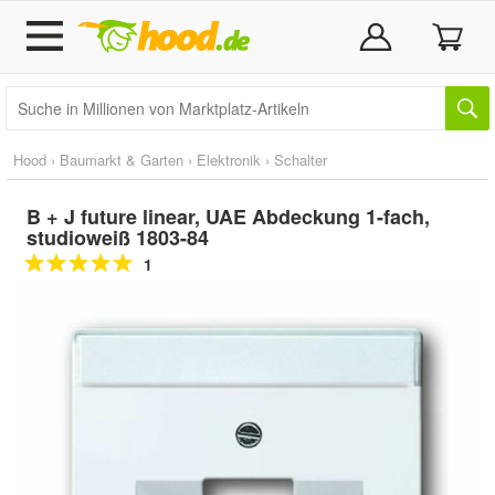
Hood
›
Baumarkt & Garten
›
Elektronik
›
Schalter
B + J future linear, UAE Abdeckung 1-fach,
studioweiß 1803-84
1