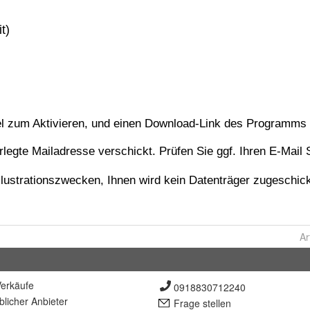
Ar
erkäufe
0918830712240
lich
er Anbieter
Frage stellen