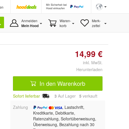
Mit Sicherheit bei
en
Hood einkaufen
Anmelden
Waren-
Merk-
Mein Hood
korb
zettel
14,99 €
inkl. MwSt.
Herunterladen
In den Warenkorb
Sofort lieferbar
3
Auf Lager
5
 verkauft
Zahlung
, Lastschrift,
Kreditkarte, Debitkarte,
Ratenzahlung, Sofortüberweisung,
Überweisung, Bezahlung nach 30