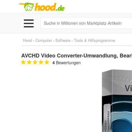
Hood
›
Computer
›
Software
›
Tools & Hilfsprogramme
AVCHD Video Converter-Umwandlung, Bearbe
4
Bewertungen