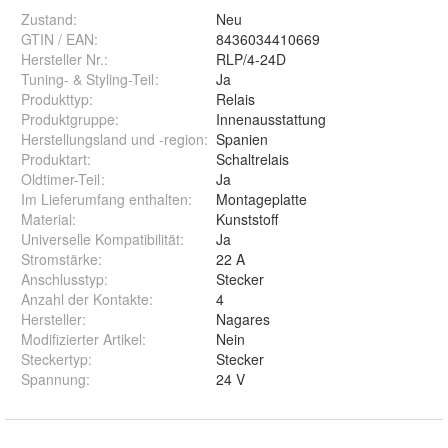
Zustand:
Neu
GTIN / EAN:
8436034410669
Hersteller Nr.:
RLP/4-24D
Tuning- & Styling-Teil
:
Ja
Produkttyp
:
Relais
Produktgruppe
:
Innenausstattung
Herstellungsland und -region
:
Spanien
Produktart
:
Schaltrelais
Oldtimer-Teil
:
Ja
Im Lieferumfang enthalten
:
Montageplatte
Material
:
Kunststoff
Universelle Kompatibilität
:
Ja
Stromstärke
:
22 A
Anschlusstyp
:
Stecker
Anzahl der Kontakte
:
4
Hersteller
:
Nagares
Modifizierter Artikel
:
Nein
Steckertyp
:
Stecker
Spannung
:
24 V