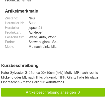
Artikelmerkmale
Zustand:
Neu
Hersteller Nr.:
S033
Hersteller
:
jepsen24
Produktart
:
Aufkleber
Passend für
:
Wand, Auto, Wohnwagen, Fenster
Farbe
:
Schwarz glanz, Schwarz matt, Weiß glanz, Weiß matt,
Motiv
:
Kurzbeschreibung
Kater Sylvester Größe: ca 20x10cm (hxb) Motiv: MR nach rechts
blickend oder ML nach links blickend. TIPP: Glanz Folie für glatte
Oberflächen - matte Folie für Wandtattoos.
Artikelbeschreibung anzeigen