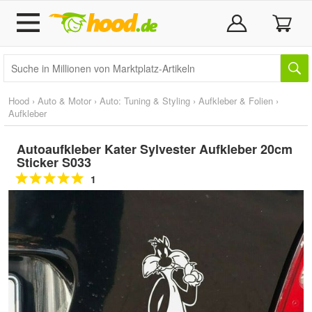
Hood
›
Auto & Motor
›
Auto: Tuning & Styling
›
Aufkleber & Folien
›
Aufkleber
Autoaufkleber Kater Sylvester Aufkleber 20cm
Sticker S033
1