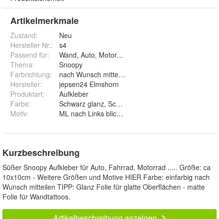
Artikelmerkmale
Zustand:
Neu
Hersteller Nr.:
s4
Passend für
:
Wand, Auto, Motorrad, Briefkasten, Laptop
Thema
:
Snoopy
Farbrichtung
:
nach Wunsch mitteilen
Hersteller
:
jepsen24 Elmshorn
Produktart
:
Aufkleber
Farbe
:
Schwarz glanz, Schwarz matt, Weiß glanz, Weiß matt,
Motiv
:
Kurzbeschreibung
Süßer Snoopy Aufkleber für Auto, Fahrrad, Motorrad ..... Größe: ca
10x10cm - Weitere Größen und Motive HIER Farbe: einfarbig nach
Wunsch mitteilen TIPP: Glanz Folie für glatte Oberflächen - matte
Folie für Wandtattoos.
Artikelbeschreibung anzeigen