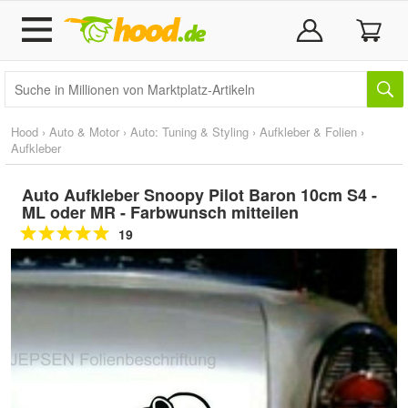
Hood
›
Auto & Motor
›
Auto: Tuning & Styling
›
Aufkleber & Folien
›
Aufkleber
Auto Aufkleber Snoopy Pilot Baron 10cm S4 -
ML oder MR - Farbwunsch mitteilen
19