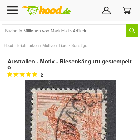
Hood
›
Briefmarken
›
Motive
›
Tiere
›
Sonstige
Australien - Motiv - Riesenkänguru gestempelt
o
2