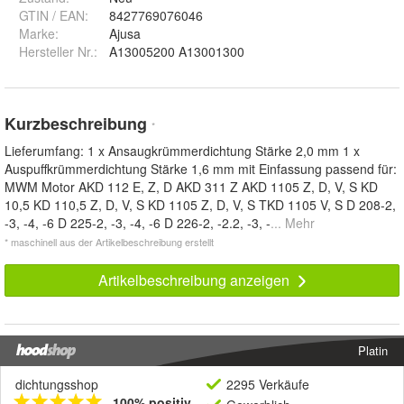
GTIN / EAN:
8427769076046
Marke:
Ajusa
Hersteller Nr.:
A13005200 A13001300
Kurzbeschreibung
*
Lieferumfang: 1 x Ansaugkrümmerdichtung Stärke 2,0 mm 1 x
Auspuffkrümmerdichtung Stärke 1,6 mm mit Einfassung passend für:
MWM Motor AKD 112 E, Z, D AKD 311 Z AKD 1105 Z, D, V, S KD
10,5 KD 110,5 Z, D, V, S KD 1105 Z, D, V, S TKD 1105 V, S D 208-2,
-3, -4, -6 D 225-2, -3, -4, -6 D 226-2, -2.2, -3, -
... Mehr
* maschinell aus der Artikelbeschreibung erstellt
Artikelbeschreibung anzeigen
Platin
dichtungsshop
2295 Verkäufe
100% positiv