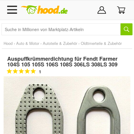
Hood
›
Auto & Motor
›
Autoteile & Zubehör
›
Oldtimerteile & Zubehör
Auspuffkrümmerdichtung für Fendt Farmer
104S 105 105S 106S 108S 306LS 308LS 309
1