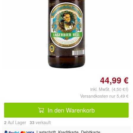
Doppelt antippen zum
vergrößern
44,99 €
inkl. MwSt. (4,50 €/l)
Versandkosten nur 5,49 €
In den Warenkorb
2
Auf Lager
33
 verkauft
, Lastschrift, Kreditkarte, Debitkarte,