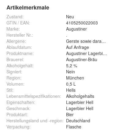
Artikelmerkmale
Zustand:
Neu
GTIN / EAN:
4105250022003
Marke:
Augustiner
Hersteller Nr.:
.
Allergene
:
Gerste sowie daraus hergestellte Er
Ablaufdatum
:
Auf Anfrage
Produktname
:
Augustiner Lagerbier Hell
Brauerei
:
Augustiner-Bräu
Alkoholgehalt
:
5,2 %
Signiert
:
Nein
Region
:
München
Volumen
:
0,5 L
Stil
:
Hells
Lebensmittelspezifikationen
:
Alkoholgehalts
Eigenschaften
:
Lagerbier Hell
Geschmack
:
Lagerbier Hell
Produktart
:
Bier
Herstellungsland und -region
:
Deutschland
Verpackung
:
Flasche