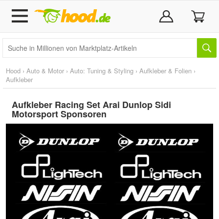
Hood
›
Auto & Motor
›
Auto: Tuning & Styling
›
Aufkleber & Folien
›
Aufkleber
Aufkleber Racing Set Arai Dunlop Sidi
Motorsport Sponsoren