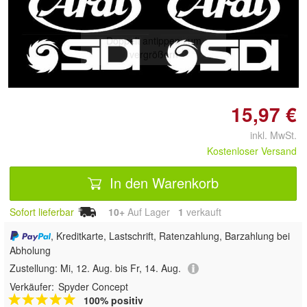
Doppelt antippen zum
vergrößern
15,97 €
inkl. MwSt.
Kostenloser Versand
In den Warenkorb
Sofort lieferbar
10+
Auf Lager
1
 verkauft
, Kreditkarte, Lastschrift, Ratenzahlung, Barzahlung bei
Abholung
Zustellung:
Mi, 12. Aug. bis Fr, 14. Aug.
Verkäufer:
Spyder Concept
100% positiv