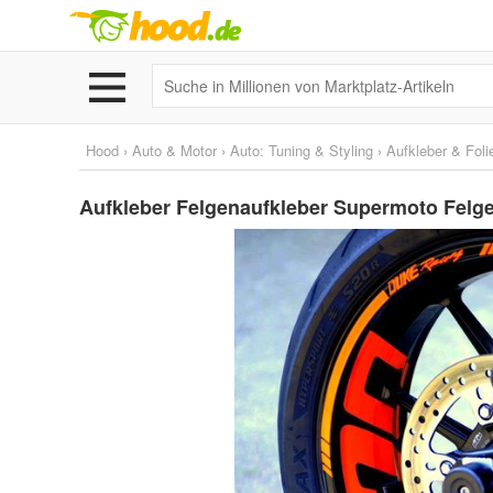
Hood
›
Auto & Motor
›
Auto: Tuning & Styling
›
Aufkleber & Foli
Aufkleber Felgenaufkleber Supermoto Fel