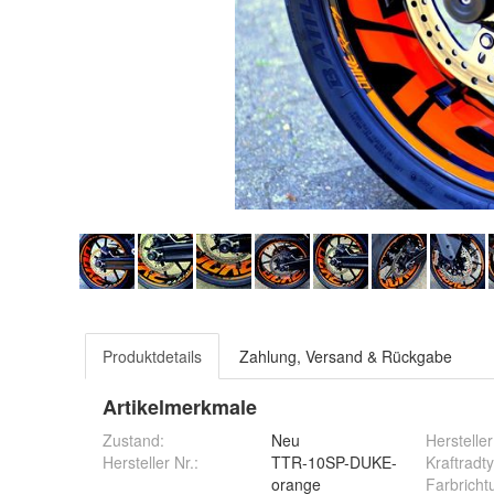
Produktdetails
Zahlung, Versand & Rückgabe
Artikelmerkmale
Zustand:
Neu
Hersteller
Hersteller Nr.:
TTR-10SP-DUKE-
Kraftradt
orange
Farbricht