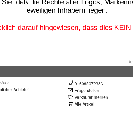
Ar
käufe
016095072333
lich
er Anbieter
Frage stellen
Verkäufer merken
Alle Artikel