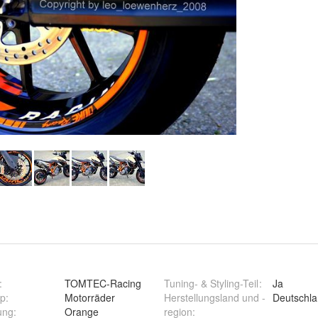
:
TOMTEC-Racing
Tuning- & Styling-Teil
:
Ja
yp
:
Motorräder
Herstellungsland und -
Deutschl
ung
:
Orange
region
: