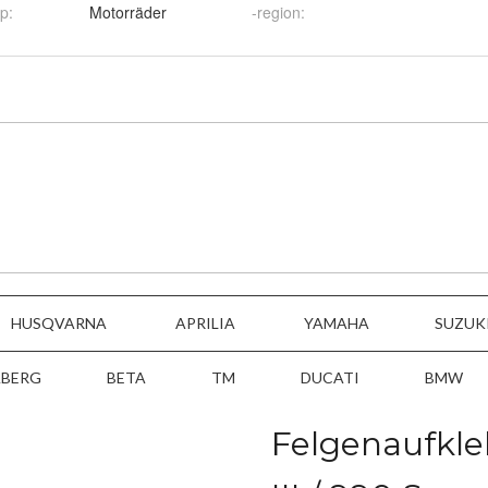
yp
:
Motorräder
-region
: