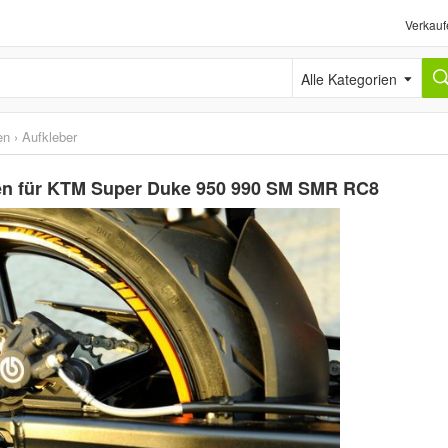
Verkauf
Alle Kategorien
en
›
Aufkleber
gen für KTM Super Duke 950 990 SM SMR RC8