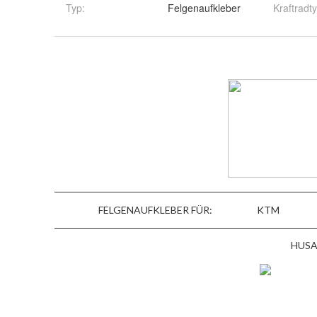
Typ
:
Felgenaufkleber
Kraftradt