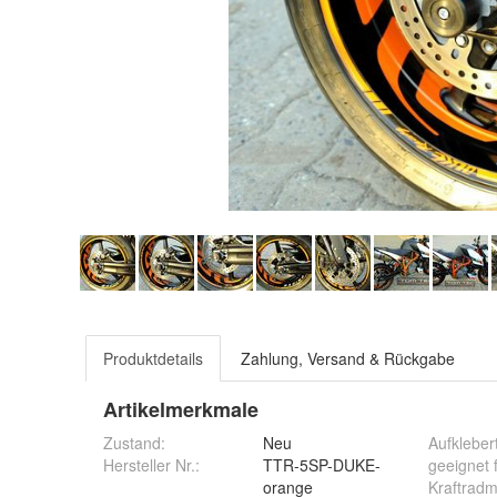
Produktdetails
Zahlung, Versand & Rückgabe
Artikelmerkmale
Zustand:
Neu
Aufkleber
Hersteller Nr.:
TTR-5SP-DUKE-
geeignet 
orange
Kraftrad