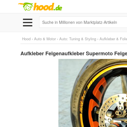
Hood
›
Auto & Motor
›
Auto: Tuning & Styling
›
Aufkleber & Foli
Aufkleber Felgenaufkleber Supermoto Fel