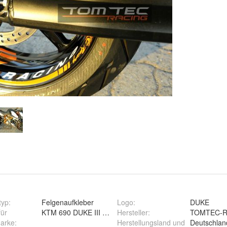
typ
:
Felgenaufkleber
Logo
:
DUKE
für
KTM 690 DUKE III / 950 990 Superduke SD SM SMT SM
Hersteller
:
TOMTEC-R
marke
:
Herstellungsland und
Deutschlan