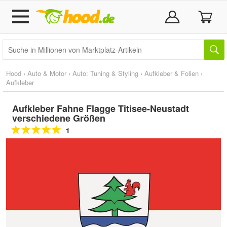
Hood
›
Auto & Motor
›
Auto: Tuning & Styling
›
Aufkleber & Folien
›
Aufkleber
Aufkleber Fahne Flagge Titisee-Neustadt
verschiedene Größen
1