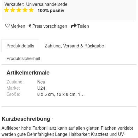
Verkäufer:
Universalhandel24de
100% positiv
Merken
Preis vorschlagen
Teilen
Produktdetails
Zahlung, Versand & Rückgabe
Produktsicherheit
Artikelmerkmale
Zustand:
Neu
Marke:
U24
Größe
:
8 x 5 cm, 12
Kurzbeschreibung
*
Aufkleber hohe Farbbrillianz kann auf allen glatten Flächen verklebt
werden gute Dehnfähigkeit Lange Haltbarkeit Kratzfest und UV-