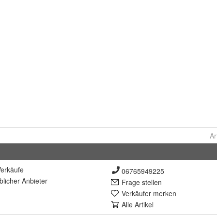
Ar
erkäufe
06765949225
lich
er Anbieter
Frage stellen
Verkäufer merken
Alle Artikel