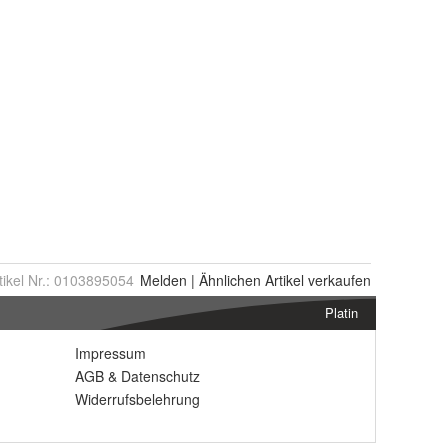
tikel Nr.:
0103895054
Melden
|
Ähnlichen
Artikel verkaufen
Platin
Impressum
AGB
&
Datenschutz
Widerrufsbelehrung