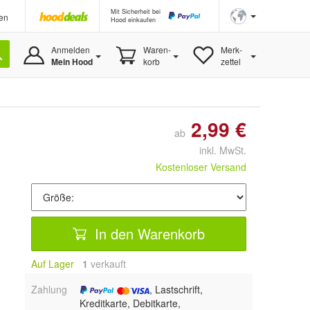
Mit Sicherheit bei
en
Hood einkaufen
Anmelden
Waren-
Merk-
Mein Hood
korb
zettel
2,99 €
ab
inkl. MwSt.
Kostenloser Versand
In den Warenkorb
Auf Lager
1
 verkauft
Zahlung
, Lastschrift,
Kreditkarte, Debitkarte,