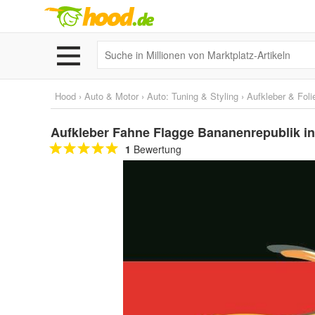
Hood
›
Auto & Motor
›
Auto: Tuning & Styling
›
Aufkleber & Foli
Aufkleber Fahne Flagge Bananenrepublik i
1
Bewertung