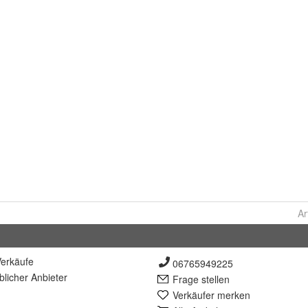
Ar
erkäufe
06765949225
lich
er Anbieter
Frage stellen
Verkäufer merken