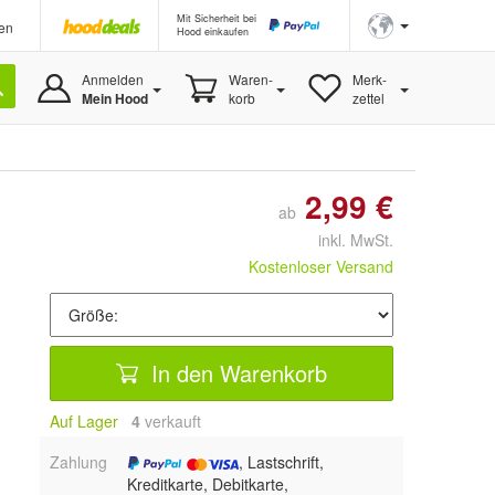
Mit Sicherheit bei
en
Hood einkaufen
Anmelden
Waren-
Merk-
Mein Hood
korb
zettel
2,99 €
ab
inkl. MwSt.
Kostenloser Versand
In den Warenkorb
Auf Lager
4
 verkauft
Zahlung
, Lastschrift,
Kreditkarte, Debitkarte,