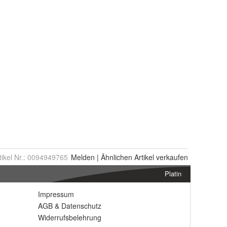
tikel Nr.:
0094949765
Melden
|
Ähnlichen
Artikel verkaufen
Platin
Impressum
AGB
&
Datenschutz
Widerrufsbelehrung