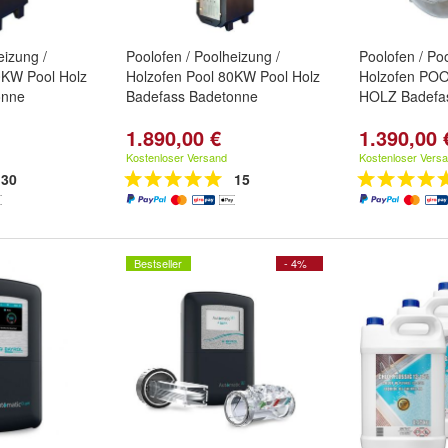
eizung /
Poolofen / Poolheizung /
Poolofen / Po
0KW Pool Holz
Holzofen Pool 80KW Pool Holz
Holzofen PO
onne
Badefass Badetonne
HOLZ Badefa
1.890,00 €
1.390,00 
Kostenloser Versand
Kostenloser Vers
30
15
Bestseller
- 4%