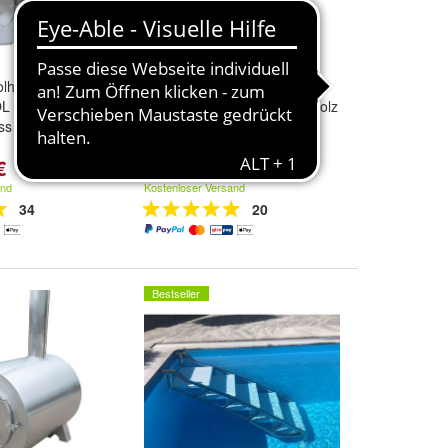
olheizung /
Poolofen / Poolheizung /
OL 65KW POOL
Holzofen Pool 60KW Pool Holz
ss Badetonne
Badefass Badetonne
€
1.690,00 €
and
Kostenloser Versand
34
20
Bestseller