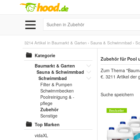
3214 Artikel in
Baumarkt & Garten
›
Sauna & Schwimmbad
›
S
Kategorie
Zubehör für Pool
Baumarkt & Garten
Zum Thema "Baumark
Sauna & Schwimmbad
€. 3211 Artikel der
Schwimmbad
Filter & Pumpen
Schwimmbecken
Suche speichern
Poolreinigung & -
pflege
Zubehör
Bestseller
Sonstige
Top Marken
vidaXL