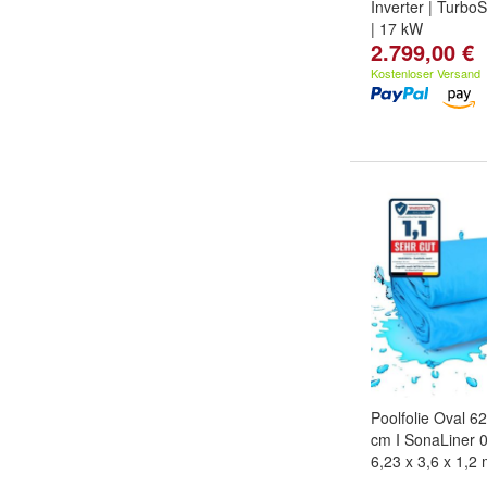
Inverter | Turbo
| 17 kW
2.799,00 €
Kostenloser Versand
Poolfolie Oval 6
cm I SonaLiner 0
6,23 x 3,6 x 1,2