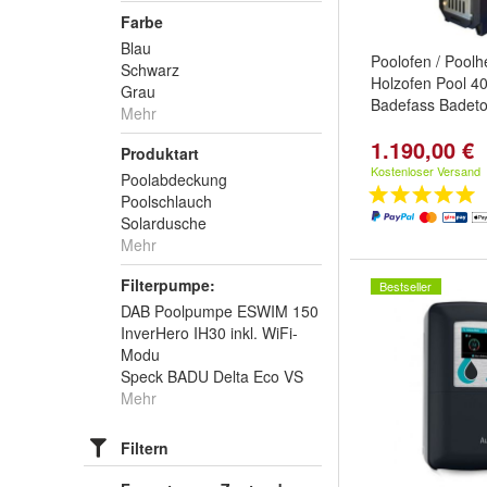
Farbe
Blau
Poolofen / Poolh
Schwarz
Holzofen Pool 4
Grau
Badefass Badet
Mehr
1.190,00 €
Produktart
Kostenloser Versand
Poolabdeckung
Poolschlauch
Solardusche
Mehr
Filterpumpe:
Bestseller
DAB Poolpumpe ESWIM 150
InverHero IH30 inkl. WiFi-
Modu
Speck BADU Delta Eco VS
Mehr
Filtern