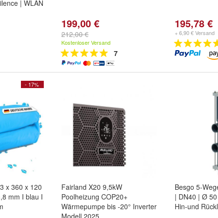
Silence | WLAN
199,00 €
195,78 €
+ 6,90 € Versand
212,00 €
Kostenloser Versand
7
- 17%
23 x 360 x 120
Fairland X20 9,5kW
Besgo 5-Wege
,8 mm I blau I
Poolheizung COP20+
| DN40 | Ø 5
 m
Wärmepumpe bis -20° Inverter
Hin-und Rückl
Modell 2025