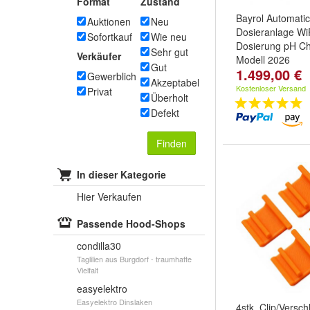
Format
Zustand
Bayrol Automatic
Auktionen
Neu
Dosieranlage WiF
Sofortkauf
Wie neu
Dosierung pH Ch
Sehr gut
Verkäufer
Modell 2026
Gut
1.499,00 €
Gewerblich
Akzeptabel
Kostenloser Versand
Privat
Überholt
Defekt
Finden
In dieser Kategorie
Hier Verkaufen
Passende Hood-Shops
condilla30
Taglilien aus Burgdorf - traumhafte
Vielfalt
easyelektro
Easyelektro Dinslaken
4stk. Clip/Versc