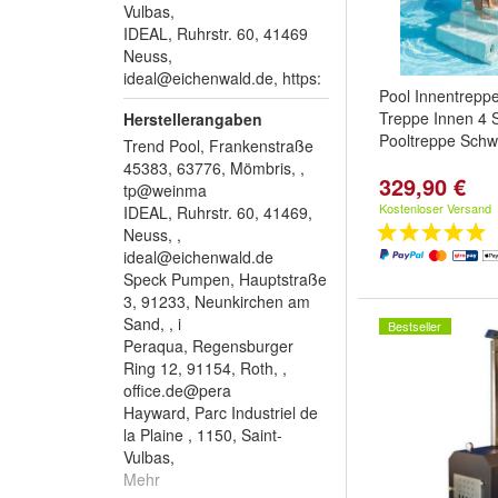
Vulbas,
IDEAL, Ruhrstr. 60, 41469
Neuss,
ideal@eichenwald.de
, https:
Pool Innentrepp
Treppe Innen 4 
Herstellerangaben
Pooltreppe Schw
Trend Pool, Frankenstraße
45383, 63776, Mömbris, ,
329,90 €
tp@weinma
Kostenloser Versand
IDEAL, Ruhrstr. 60, 41469,
Neuss, ,
ideal@eichenwald.de
Speck Pumpen, Hauptstraße
3, 91233, Neunkirchen am
Sand, , i
Bestseller
Peraqua, Regensburger
Ring 12, 91154, Roth, ,
office.de@pera
Hayward, Parc Industriel de
la Plaine , 1150, Saint-
Vulbas,
Mehr