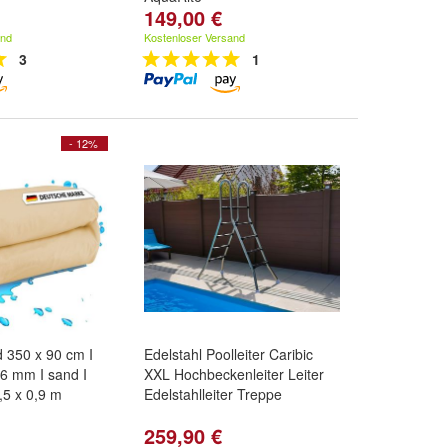
149,00 €
and
Kostenloser Versand
3
1
- 12%
d 350 x 90 cm I
Edelstahl Poolleiter Caribic
,6 mm I sand I
XXL Hochbeckenleiter Leiter
,5 x 0,9 m
Edelstahlleiter Treppe
259,90 €