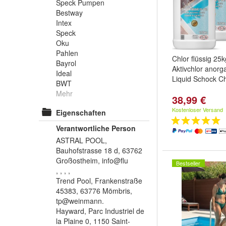
Speck Pumpen
Bestway
Intex
Speck
Oku
Pahlen
Chlor flüssig 25
Bayrol
Aktivchlor anorg
Ideal
Liquid Schock Ch
BWT
Mehr
38,99 €
Kostenloser Versand
Eigenschaften
Verantwortliche Person
ASTRAL POOL,
Bauhofstrasse 18 d, 63762
Großostheim, info@flu
Bestseller
, , , ,
Trend Pool, Frankenstraße
45383, 63776 Mömbris,
tp@weinmann.
Hayward, Parc Industriel de
la Plaine 0, 1150 Saint-