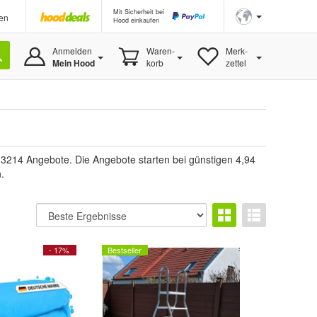
Mit Sicherheit bei
en
Hood einkaufen
Anmelden
Waren-
Merk-
Mein Hood
korb
zettel
3214 Angebote. Die Angebote starten bei günstigen 4,94
.
- 17%
Bestseller