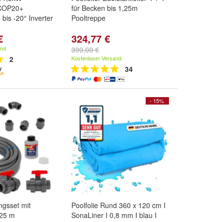
 COP20+
für Becken bis 1,25m
is -20° Inverter
Pooltreppe
€
324,77 €
and
399,00 €
2
Kostenloser Versand
34
- 15%
ngsset mit
Poolfolie Rund 360 x 120 cm I
 25 m
SonaLiner I 0,8 mm I blau I