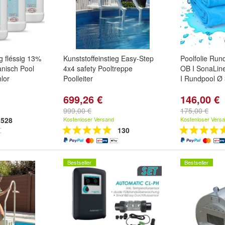
kg fléssig 13%
Kunststoffeinstieg Easy-Step
Poolfolie Run
anisch Pool
4x4 safety Pooltreppe
OB I SonaLine
lor
Poolleiter
I Rundpool Ø 
699,26 €
146,00 €
999,00 €
175,00 €
528
Kostenloser Versand
Kostenloser Vers
130
Bestseller
Bestseller