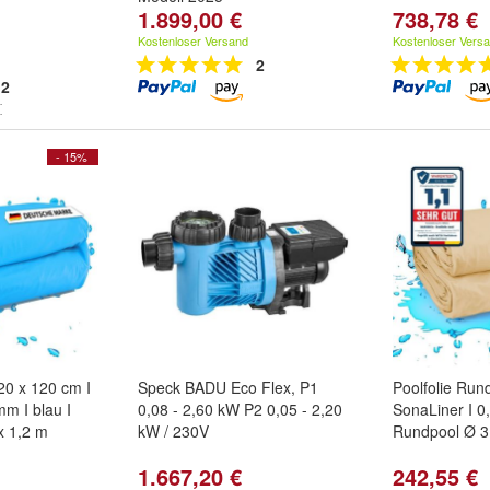
1.899,00 €
738,78 €
Kostenloser Versand
Kostenloser Vers
2
2
- 15%
20 x 120 cm I
Speck BADU Eco Flex, P1
Poolfolie Run
mm I blau I
0,08 - 2,60 kW P2 0,05 - 2,20
SonaLiner I 0
x 1,2 m
kW / 230V
Rundpool Ø 3
1.667,20 €
242,55 €