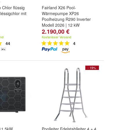
 Chlor flüssig
Fairland X26 Pool-
léssigchlor mit
Wärmepumpe XP26
Poolheizung R290 Inverter
Modell 2026 | 12 kW
2.190,00 €
and
Kostenloser Versand
44
4
- 19%
 11,5kW
Poolleiter Edelstahlleiter 4 + 4