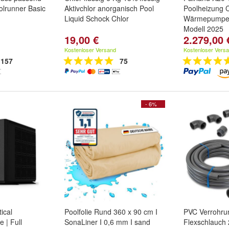
olrunner Basic
Aktivchlor anorganisch Pool
Poolheizung
Liquid Schock Chlor
Wärmepumpe b
Modell 2025
19,00 €
2.279,00 
Kostenloser Versand
Kostenloser Vers
157
75
- 6%
ical
Poolfolie Rund 360 x 90 cm I
PVC Verrohru
 | Full
SonaLiner I 0,6 mm I sand
Flexschlauch