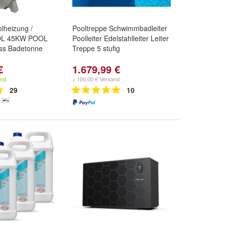
olheizung /
Pooltreppe Schwimmbadleiter
OL 45KW POOL
Poolleiter Edelstahlleiter Leiter
ss Badetonne
Treppe 5 stufig
€
1.679,99 €
and
+ 100,00 € Versand
29
10