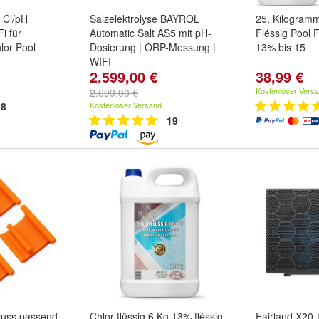
 Cl/pH
Salzelektrolyse BAYROL
25, Kilogramm
i für
Automatic Salt AS5 mit pH-
Fléssig Pool F
lor Pool
Dosierung | ORP-Messung |
13% bis 15
WIFI
2.599,00 €
38,99 €
Kostenloser Vers
2.699,00 €
8
Kostenloser Versand
19
hluss passend
Chlor flüssig 6 Kg 13% fléssig
Fairland X20