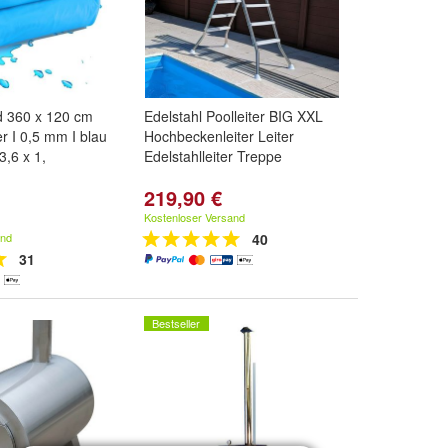
d 360 x 120 cm
Edelstahl Poolleiter BIG XXL
r I 0,5 mm I blau
Hochbeckenleiter Leiter
3,6 x 1,
Edelstahlleiter Treppe
219,90 €
Kostenloser Versand
and
40
31
Bestseller