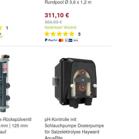
Rundpool Ø 3,6 x 1,2 m
311,10 €
366,00 €
1
Kostenloser Versand
5
-Rückspülventil
pH-Kontrolle mit
0 mm | 125 mm
Schlauchpumpe Dosierpumpe
auf
für Salzelektrolyse Hayward
AquaRite