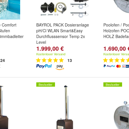
e Comfort
BAYROL PACK Dosieranlage
Poolofen / Po
Stufen
pH/Cl WLAN Smart&Easy
Holzofen PO
immbadleiter
Durchflusssensor Temp 2x
HOLZ Badefa
Level
1.999,00 €
1.690,00 
Kostenloser Versand
Kostenloser Vers
24
13
Bestseller
Bestseller