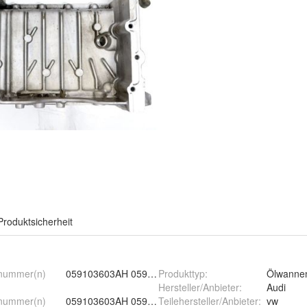
Produktsicherheit
nummer(n)
059103603AH 059 103 603 AH ,
Produkttyp
:
Ölwanne
Hersteller/Anbieter
:
Audi
nummer(n)
059103603AH 059 103 603 AH ,
Teilehersteller/Anbieter
:
vw