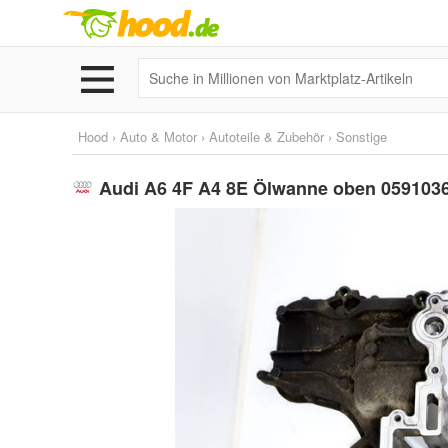
Hood
›
Auto & Motor
›
Autoteile & Zubehör
›
Sonstige
Audi A6 4F A4 8E Ölwanne oben 05910