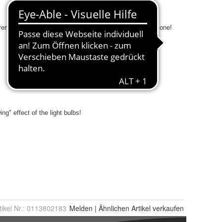
tikel Nr.:
0113802183
Melden
|
Ähnlichen
Artikel verkaufen