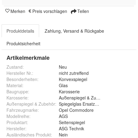
Merken
Preis vorschlagen
Teilen
Produktdetails
Zahlung, Versand & Rückgabe
Produktsicherheit
Artikelmerkmale
Zustand:
Neu
Hersteller Nr.:
nicht zutreffend
Besonderheiten
:
Konvexspiegel
Material
:
Glas
Baugruppe
:
Karosserie
Karosserie
:
Außenspiegel & Zubehör
Außenspiegel & Zubehör
:
Spiegelglas Ersatzglas Aussenspiegel
Fahrzeugmarke
:
Opel Commodore
Modellreihe
:
AGS
Produktart
:
Seitenspiegel
Hersteller
:
ASG Technik
Ausländisches Produkt
:
Nein