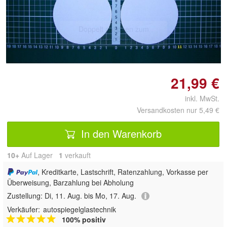
Doppelt antippen zum
vergrößern
21,99 €
inkl. MwSt.
Versandkosten nur 5,49 €
In den Warenkorb
10+
Auf Lager
1
 verkauft
, Kreditkarte, Lastschrift, Ratenzahlung, Vorkasse per
Überweisung, Barzahlung bei Abholung
Zustellung:
Di, 11. Aug. bis Mo, 17. Aug.
Verkäufer:
autospiegelglastechnik
100% positiv