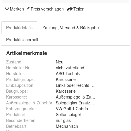
Merken
Preis vorschlagen
Teilen
Produktdetails
Zahlung, Versand & Rückgabe
Produktsicherheit
Artikelmerkmale
Zustand:
Neu
Hersteller Nr.:
nicht zutreffend
Hersteller
:
ASG Technik
Produktgruppe
:
Karosserie
Einbauposition
:
Links oder Rechts asphärisch
Baugruppe
:
Karosserie
Karosserie
:
Außenspiegel & Zubehör
Außenspiegel & Zubehör
:
Spiegelglas Ersatzglas 1 Stück
Fahrzeugmarke
:
VW Golf 1 Cabrio
Produktart
:
Seitenspiegel
Besonderheiten
:
nur glas
Betriebsart
:
Mechanisch