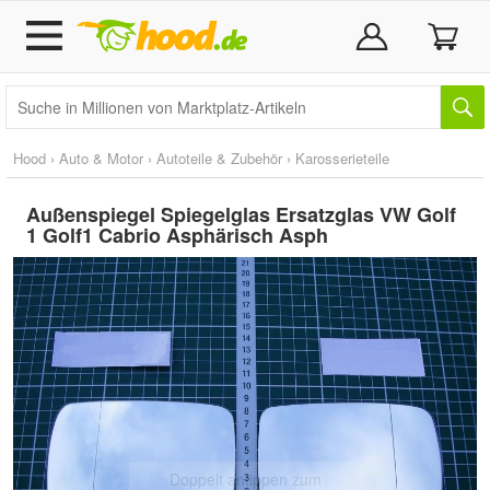
Hood
›
Auto & Motor
›
Autoteile & Zubehör
›
Karosserieteile
Außenspiegel Spiegelglas Ersatzglas VW Golf
1 Golf1 Cabrio Asphärisch Asph
Doppelt antippen zum