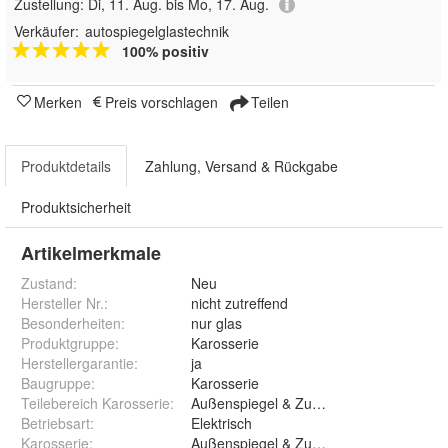
Zustellung:
Di, 11. Aug. bis Mo, 17. Aug.
Verkäufer:
autospiegelglastechnik
100% positiv
Merken
Preis vorschlagen
Teilen
Produktdetails
Zahlung, Versand & Rückgabe
Produktsicherheit
Artikelmerkmale
Zustand:
Neu
Hersteller Nr.:
nicht zutreffend
Besonderheiten
:
nur glas
Produktgruppe
:
Karosserie
Herstellergarantie
:
ja
Baugruppe
:
Karosserie
Teilebereich Karosserie
:
Außenspiegel & Zubehör
Betriebsart
:
Elektrisch
Karosserie
:
Außenspiegel & Zubehör