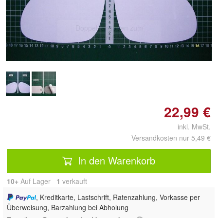
Doppelt antippen zum
vergrößern
22,99 €
inkl. MwSt.
Versandkosten nur 5,49 €
In den Warenkorb
10+
Auf Lager
1
 verkauft
, Kreditkarte, Lastschrift, Ratenzahlung, Vorkasse per
Überweisung, Barzahlung bei Abholung