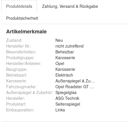
Produktdetails
Zahlung, Versand & Rückgabe
Produktsicherheit
Artikelmerkmale
Zustand:
Neu
Hersteller Nr.:
nicht zutreffend
Besonderheiten
:
Beheizbar
Produktgruppe
:
Karosserie
Hersteller/Anbieter
:
Opel
Baugruppe
:
Karosserie
Betriebsart
:
Elektrisch
Karosserie
:
Außenspiegel & Zubehör
Fahrzeugmarke
:
Opel Roadster GT Sport
Außenspiegel & Zubehör
:
Spiegelglas
Hersteller
:
ASG Technik
Produktart
:
Seitenspiegel
Einbauposition
:
Links