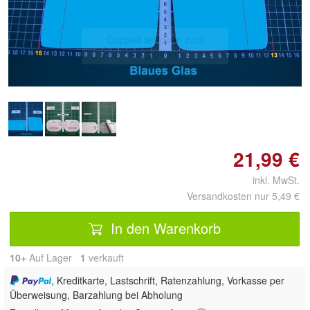
Doppelt antippen zum
vergrößern
21,99 €
inkl. MwSt.
Versandkosten nur 5,49 €
In den Warenkorb
10+
Auf Lager
1
 verkauft
, Kreditkarte, Lastschrift, Ratenzahlung, Vorkasse per
Überweisung, Barzahlung bei Abholung