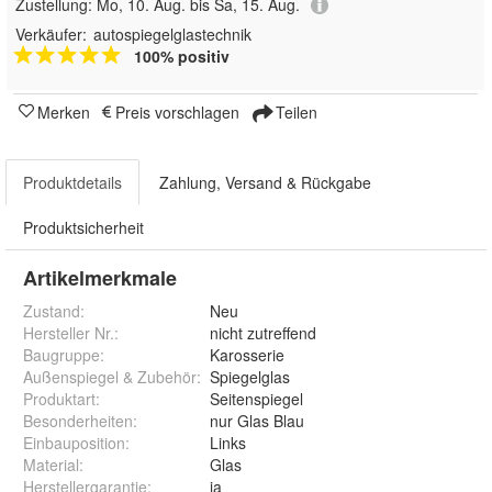
Zustellung:
Mo, 10. Aug. bis Sa, 15. Aug.
Verkäufer:
autospiegelglastechnik
100% positiv
Merken
Preis vorschlagen
Teilen
Produktdetails
Zahlung, Versand & Rückgabe
Produktsicherheit
Artikelmerkmale
Zustand:
Neu
Hersteller Nr.:
nicht zutreffend
Baugruppe
:
Karosserie
Außenspiegel & Zubehör
:
Spiegelglas
Produktart
:
Seitenspiegel
Besonderheiten
:
nur Glas Blau
Einbauposition
:
Links
Material
:
Glas
Herstellergarantie
:
ja