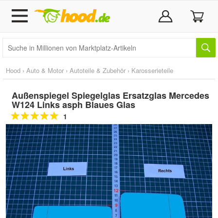
Hood
›
Auto & Motor
›
Autoteile & Zubehör
›
Karosserieteile
Außenspiegel Spiegelglas Ersatzglas Mercedes
W124 Links asph Blaues Glas
1