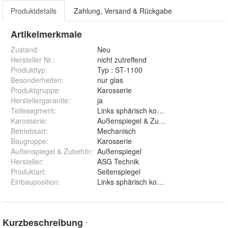
Produktdetails
Zahlung, Versand & Rückgabe
Artikelmerkmale
Zustand:
Neu
Hersteller Nr.:
nicht zutreffend
Produkttyp
:
Typ : ST-1100
Besonderheiten
:
nur glas
Produktgruppe
:
Karosserie
Herstellergarantie
:
ja
Teilesegment
:
Links sphärisch konvex
Karosserie
:
Außenspiegel & Zubehör
Betriebsart
:
Mechanisch
Baugruppe
:
Karosserie
Außenspiegel & Zubehör
:
Außenspiegel
Hersteller
:
ASG Technik
Produktart
:
Seitenspiegel
Einbauposition
:
Links sphärisch konvex
Kurzbeschreibung
*