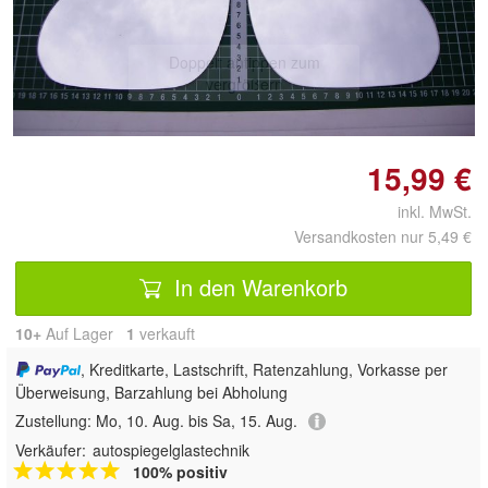
Doppelt antippen zum
vergrößern
15,99 €
inkl. MwSt.
Versandkosten nur 5,49 €
In den Warenkorb
10+
Auf Lager
1
 verkauft
, Kreditkarte, Lastschrift, Ratenzahlung, Vorkasse per
Überweisung, Barzahlung bei Abholung
Zustellung:
Mo, 10. Aug. bis Sa, 15. Aug.
Verkäufer:
autospiegelglastechnik
100% positiv