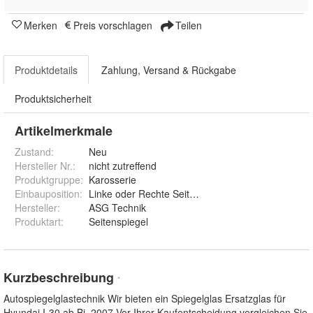
Merken
Preis vorschlagen
Teilen
Produktdetails
Zahlung, Versand & Rückgabe
Produktsicherheit
Artikelmerkmale
Zustand:
Neu
Hersteller Nr.:
nicht zutreffend
Produktgruppe
:
Karosserie
Einbauposition
:
Linke oder Rechte Seite sphärisch - konvex
Hersteller
:
ASG Technik
Produktart
:
Seitenspiegel
Kurzbeschreibung
*
Autospiegelglastechnik Wir bieten ein Spiegelglas Ersatzglas für
Hyundai I-30 ab Bj. 2007 Vor Ihrer Kaufentscheidung vergleichen Sie