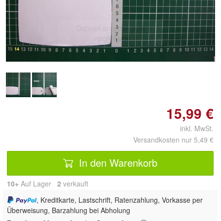
Doppelt antippen zum
vergrößern
15,99 €
inkl. MwSt.
Versandkosten nur 5,49 €
In den Warenkorb
10+
Auf Lager
2
 verkauft
, Kreditkarte, Lastschrift, Ratenzahlung, Vorkasse per
Überweisung, Barzahlung bei Abholung