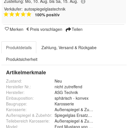
Zustellung:
Mo, 10. Aug. bis Sa, 15. Aug.
Verkäufer:
autospiegelglastechnik
100% positiv
Merken
Preis vorschlagen
Teilen
Produktdetails
Zahlung, Versand & Rückgabe
Produktsicherheit
Artikelmerkmale
Zustand:
Neu
Hersteller Nr.:
nicht zutreffend
Hersteller
:
ASG Technik
Einbauposition
:
sphärisch - konvex
Baugruppe
:
Karosserie
Karosserie
:
Außenspiegel & Zubehör
Außenspiegel & Zubehör
:
Spiegelglas Ersatzglas
Teilebereich Karosserie
:
Außenspiegel & Zubehör
Model
:
Ford Mustang von 1967 bis 1968