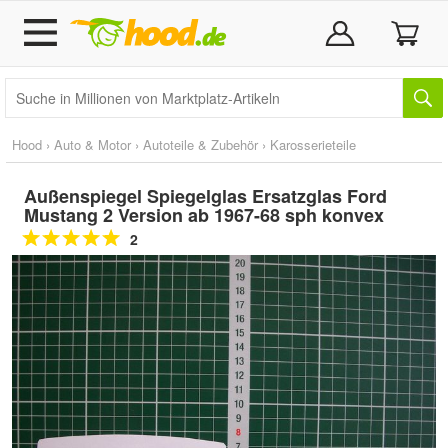
Hood
›
Auto & Motor
›
Autoteile & Zubehör
›
Karosserieteile
Außenspiegel Spiegelglas Ersatzglas Ford
Mustang 2 Version ab 1967-68 sph konvex
2