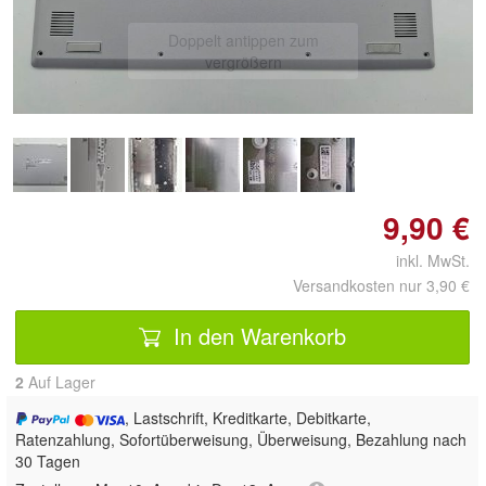
Doppelt antippen zum
vergrößern
9,90 €
inkl. MwSt.
Versandkosten nur 3,90 €
In den Warenkorb
2
Auf Lager
, Lastschrift, Kreditkarte, Debitkarte,
Ratenzahlung, Sofortüberweisung, Überweisung, Bezahlung nach
30 Tagen