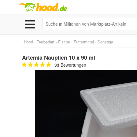
Hood
›
Tierbedarf
›
Fische
›
Futtermittel
›
Sonstige
Artemia Nauplien 10 x 90 ml
33
Bewertungen