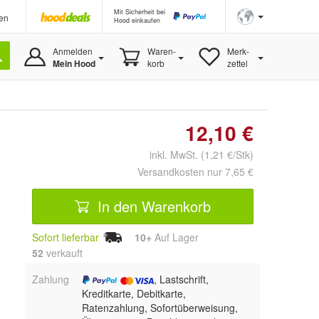
Mit Sicherheit bei
en
Hood einkaufen
Anmelden
Waren-
Merk-
Mein Hood
korb
zettel
12,10 €
inkl. MwSt. (1,21 €/Stk)
Versandkosten nur 7,65 €
In den Warenkorb
Sofort lieferbar
10+
Auf Lager
52
 verkauft
Zahlung
, Lastschrift,
Kreditkarte, Debitkarte,
Ratenzahlung, Sofortüberweisung,