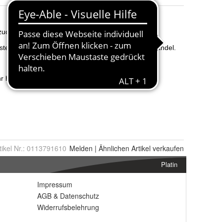
tikel Nr.:
0113791610
Melden
|
Ähnlichen
Artikel verkaufen
Platin
Impressum
AGB
&
Datenschutz
Widerrufsbelehrung