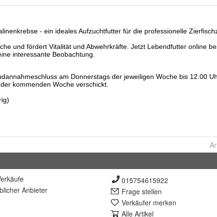
Ar
erkäufe
015754615922
lich
er Anbieter
Frage stellen
Verkäufer merken
Alle Artikel