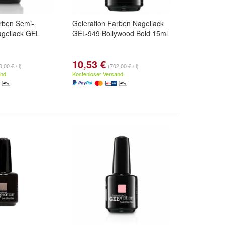
rben Semi-
Geleration Farben Nagellack
gellack GEL
GEL-949 Bollywood Bold 15ml
10,53 €
,00 € / l)
(702,00 € / l)
and
Kostenloser Versand