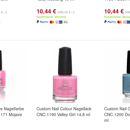
10,44 €
10,44 €
€ / l)
(696,00 € / l)
(696
Kostenloser Versand
Kostenloser Vers
te Nagelfarbe
Custom Nail Colour Nagellack
Custom Nail C
1171 Mojave
CNC-1190 Valley Girl 14,8 ml
CNC-1200 Don
ml