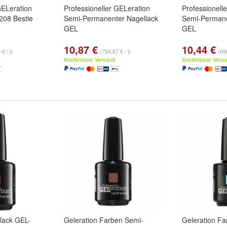
GELeration
Professioneller GELeration
Professionell
208 Bestie
Semi-Permanenter Nagellack
Semi-Permane
GEL
GEL
10,87 €
10,44 €
€ / l)
(724,67 € / l)
(696
Kostenloser Versand
Kostenloser Vers
lack GEL-
Geleration Farben Semi-
Geleration Fa