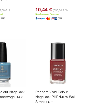
10,44 €
,00 € / l)
(696,00 € / l)
and
Kostenloser Versand
olour Nagellack
Phenom Vivid Colour
nervogel 14,8
Nagellack PHEN-075 Wall
Street 14 ml