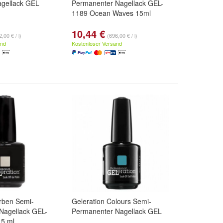
gellack GEL
Permanenter Nagellack GEL-
1189 Ocean Waves 15ml
10,44 €
,00 € / l)
(696,00 € / l)
and
Kostenloser Versand
rben Semi-
Geleration Colours Semi-
Nagellack GEL-
Permanenter Nagellack GEL
15 ml