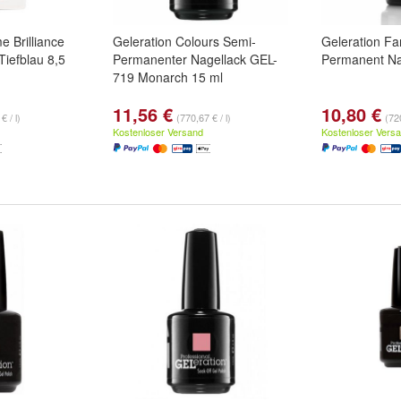
e Brilliance
Geleration Colours Semi-
Geleration Fa
iefblau 8,5
Permanenter Nagellack GEL-
Permanent Na
719 Monarch 15 ml
11,56 €
10,80 €
€ / l)
(770,67 € / l)
(720
Kostenloser Versand
Kostenloser Vers