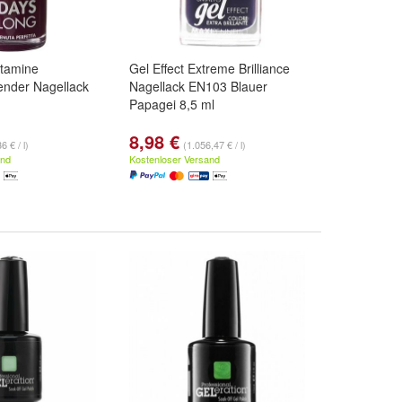
itamine
Gel Effect Extreme Brilliance
ender Nagellack
Nagellack EN103 Blauer
Papagei 8,5 ml
8,98 €
6 € / l)
(1.056,47 € / l)
and
Kostenloser Versand