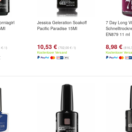
orniagirl
Jessica Geleration Soakoff
7 Day Long V
5Ml
Pacific Paradise 15Ml
Schnelltrockn
EN879 11 ml
10,53 €
8,98 €
€ / l)
(702,00 € / l)
(816,3
Kostenloser Versand
Kostenloser Vers