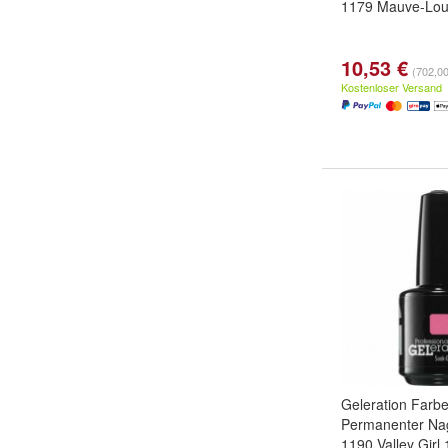
1179 Mauve-Lou
10,53 €
(702,00 
Kostenloser Versand
Geleration Farb
Permanenter Nag
1190 Valley Girl