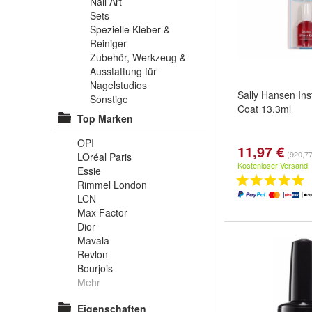
Nail Art
Sets
Spezielle Kleber &
Reiniger
Zubehör, Werkzeug &
Ausstattung für
Nagelstudios
Sally Hansen Ins
Sonstige
Coat 13,3ml
Top Marken
OPI
11,97 €
(920,77 
LOréal Paris
Kostenloser Versand
Essie
Rimmel London
LCN
Max Factor
Dior
Mavala
Revlon
Bourjois
Mehr
Eigenschaften