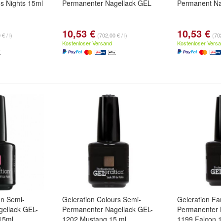
s Nights 15ml
Permanenter Nagellack GEL
Permanent Na
10,53 €
10,53 €
€ / l)
(702,00 € / l)
(702
Kostenloser Versand
Kostenloser Vers
en Semi-
Geleration Colours Semi-
Geleration Fa
ellack GEL-
Permanenter Nagellack GEL-
Permanenter 
 15ml
1202 Mustang 15 ml
1199 Falcon 