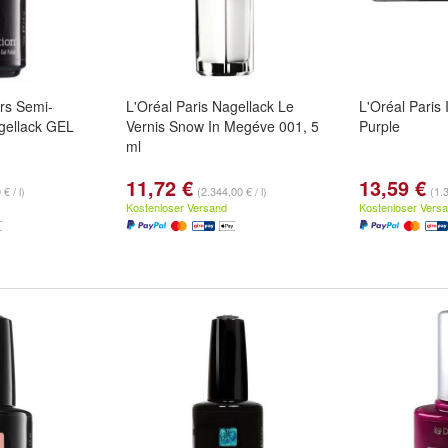
rs Semi-
L'Oréal Paris Nagellack Le
L'Oréal Paris 
gellack GEL
Vernis Snow In Megéve 001, 5
Purple
ml
11,72 €
13,59 €
€ / l)
(2.344,00 € / l)
(1.3
Kostenloser Versand
Kostenloser Vers