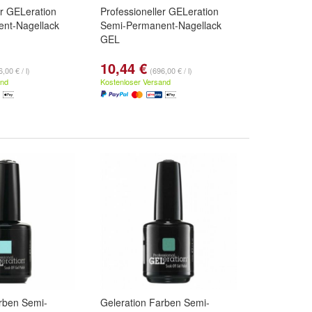
er GELeration
Professioneller GELeration
nt-Nagellack
Semi-Permanent-Nagellack
GEL
10,44 €
,00 € / l)
(696,00 € / l)
and
Kostenloser Versand
rben Semi-
Geleration Farben Semi-