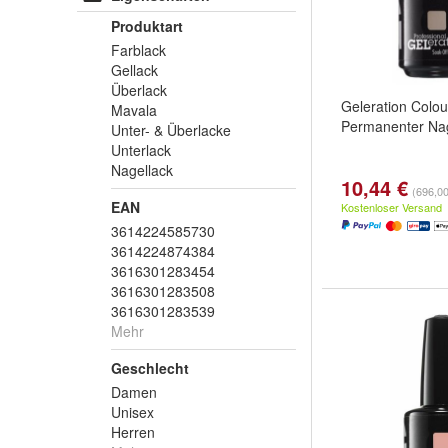
Produktart
Farblack
Gellack
Überlack
Geleration Colou
Mavala
Permanenter Na
Unter- & Überlacke
Unterlack
Nagellack
10,44 €
(696,00 
EAN
Kostenloser Versand
3614224585730
3614224874384
3616301283454
3616301283508
3616301283539
Mehr
Geschlecht
Damen
Unisex
Herren