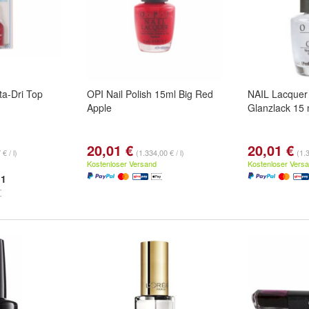
ta-Dri Top
OPI Nail Polish 15ml Big Red
NAIL Lacquer
Apple
Glanzlack 15 
20,01 €
20,01 €
€ / l)
(1.334,00 € / l)
(1.3
Kostenloser Versand
Kostenloser Vers
1