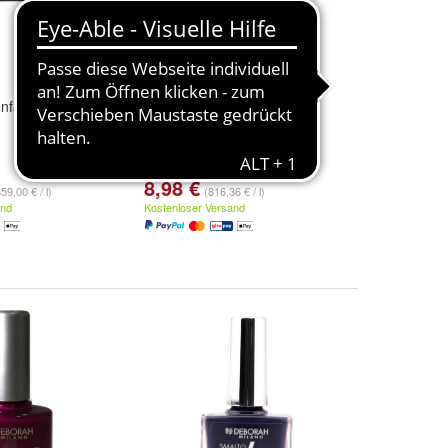
Infallible Dup 029
7 Day Long En827 11ml
8,98 €
59,00 € / l)
(816,36 € / l)
and
Kostenloser Versand