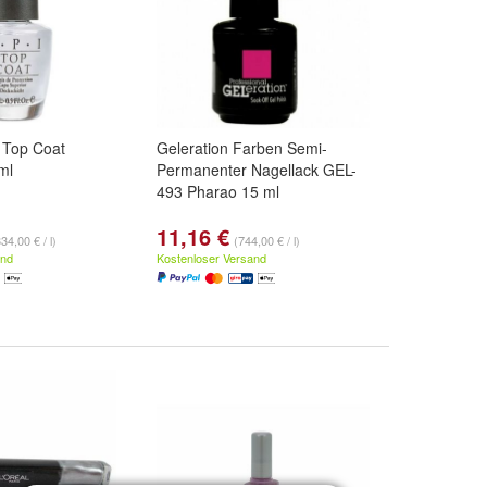
 Top Coat
Geleration Farben Semi-
ml
Permanenter Nagellack GEL-
493 Pharao 15 ml
11,16 €
34,00 € / l)
(744,00 € / l)
and
Kostenloser Versand