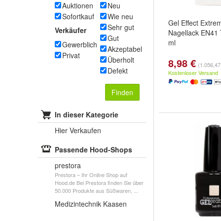
Auktionen
Neu
Sofortkauf
Wie neu
Gel Effect Extrem
Sehr gut
Verkäufer
Nagellack EN41 T
Gut
ml
Gewerblich
Akzeptabel
Privat
Überholt
8,98 €
(1.056,47 
Defekt
Kostenloser Versand
Finden
In dieser Kategorie
Hier Verkaufen
Passende Hood-Shops
prestora
Prestora – Ihr Online Shop auf
Hood.de Bei Prestora finden Sie über
50.000 Produkte aus Süßwaren, ...
Medizintechnik Kaasen