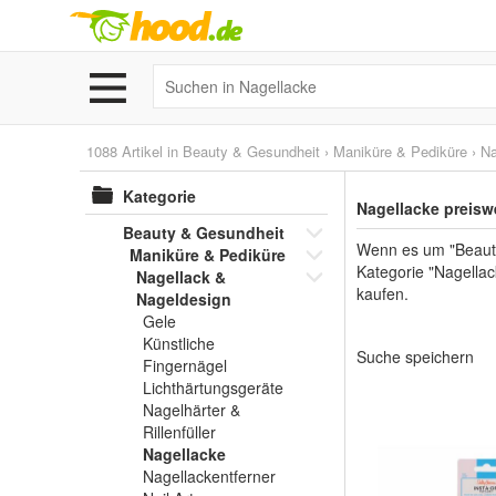
1088 Artikel in
Beauty & Gesundheit
›
Maniküre & Pediküre
›
Na
Kategorie
Nagellacke preisw
Beauty & Gesundheit
Wenn es um "Beauty
Maniküre & Pediküre
Kategorie "Nagellac
Nagellack &
kaufen.
Nageldesign
Gele
Künstliche
Suche speichern
Fingernägel
Lichthärtungsgeräte
Nagelhärter &
Rillenfüller
Nagellacke
Nagellackentferner