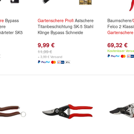
re
Bypass
Gartenschere
Profi
Astschere
Baumschere/
ere
Titanbeschichtung SK-5 Stahl
Felco 2 Klass
ärteter SK5
Klinge Bypass Schneide
Gartenschere
9,99 €
69,32 €
Kostenloser Vers
11,99 €
+ 3,99 € Versand