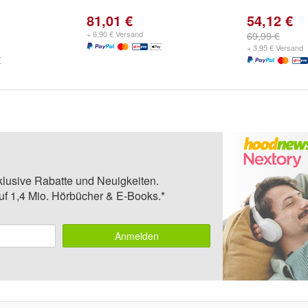
81,01 €
54,12 €
+ 6,90 € Versand
69,99 €
+ 3,95 € Versand
klusive Rabatte und Neuigkeiten.
auf 1,4 Mio. Hörbücher & E-Books.*
Anmelden