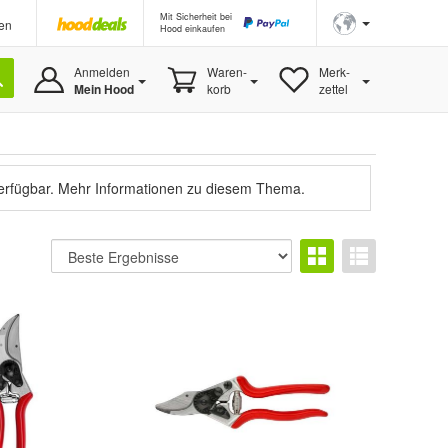
Mit Sicherheit bei
en
Hood einkaufen
Anmelden
Waren-
Merk-
Mein Hood
korb
zettel
verfügbar.
Mehr Informationen zu diesem Thema.