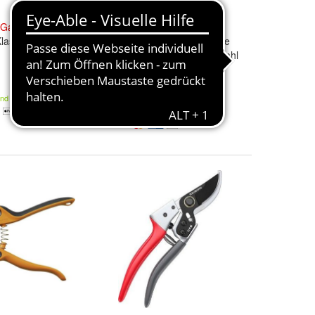
Gartenschere
Bypass
Gartenschere
Profi
 Klassische
Profi
-
Baum Blumen Rosen Schere
Hochwertig Geschmiedet Stahl
14,49 €
and
16,99 €
Kostenloser Versand