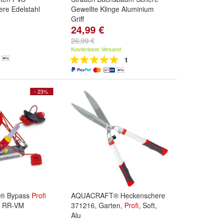
ere Edelstahl
Gewellte Klinge Aluminium
Griff
24,99 €
26,99 €
Kostenloser Versand
1
- 23%
® Bypass
Profi
AQUACRAFT® Heckenschere
- RR-VM
371216, Garten,
Profi
, Soft,
Alu