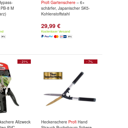
ypass-
Profi
Gartenschere
– 6×
PB-8 M
schärfer, Japanischer SK5-
arz)
Kohlenstoffstahl
29,99 €
and
Kostenloser Versand
- 21%
- 7%
kschere Allzweck
Heckenschere
Profi
Hand
rten PVC
Strauch Buchsbaum Schere