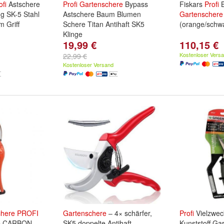
ofi
Astschere
Profi
Gartenschere
Bypass
Fiskars
Profi
B
g SK-5 Stahl
Astschere Baum Blumen
Gartenschere
 Griff
Schere Titan Antihaft SK5
(orange/schw
Klinge
19,99 €
110,15 €
Kostenloser Vers
22,99 €
Kostenloser Versand
chere
PROFI
Gartenschere
– 4× schärfer,
Profi
Vielzwec
re CARBON
SK5 doppelte Antihaft-
Kunststoff Ga