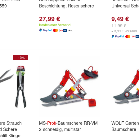
559
Beschichtung, Rosenschere
Universal Sch
27,99 €
9,49 €
Kostenloser Versand
11,99 €
+ 3,99 € Versand
- 10%
re Strauch
MS-
Profi
-Baumschere RR-VM
WOLF Garten
d Schere
2-schneidig, multistar
Baumschere 
liff Klinge