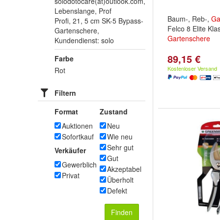
solodotocare(at)outlook.com,
Lebenslange, Prof
Baum-, Reb-,
Ga
Profi, 21, 5 cm SK-5 Bypass-
Felco 8 Elite Kl
Gartenschere,
Gartenschere
Kundendienst: solo
89,15 €
Farbe
Kostenloser Versand
Rot
Filtern
Format
Zustand
Auktionen
Neu
Sofortkauf
Wie neu
Sehr gut
Verkäufer
Gut
Gewerblich
Akzeptabel
Privat
Überholt
Defekt
Finden