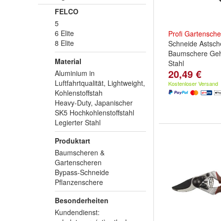
FELCO
5
6 Elite
Profi
Gartensche
8 Elite
Schneide Astsch
Baumschere Geh
Material
Stahl
20,49 €
Aluminium in
Luftfahrtqualität, Lightweight,
Kostenloser Versand
Kohlenstoffstah
Heavy-Duty, Japanischer
SK5 Hochkohlenstoffstahl
Legierter Stahl
Produktart
Baumscheren &
Gartenscheren
Bypass-Schneide
Pflanzenschere
Besonderheiten
Kundendienst: