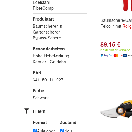
Edelstahl
FiberComp
Produktart
Baumschere/Gar
Baumscheren &
Felco 7 mit
Rollgr
Gartenscheren
Bypass-Schere
89,15 €
Besonderheiten
Kostenloser Versand
Hohe Hebelwirkung,
Komfort, Getriebe
EAN
6411501111227
Farbe
Schwarz
Filtern
Format
Zustand
Auktionen
Neu