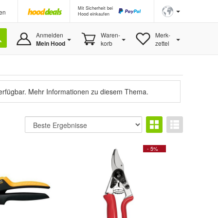
Mit Sicherheit bei
en
Hood einkaufen
Anmelden
Waren-
Merk-
Mein Hood
korb
zettel
verfügbar.
Mehr Informationen zu diesem Thema.
- 5%