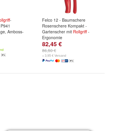
llgriff
-
Felco 12 - Baumschere
 P941
Rosenschere Kompakt -
nge, Amboss-
Gartenscher mit
Rollgriff
-
Ergonomie
82,45 €
and
86,50 €
+ 3,95 € Versand