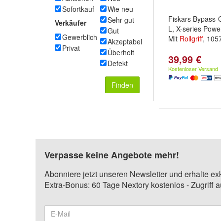
Sofortkauf
Wie neu
Fiskars Bypass-
Sehr gut
Verkäufer
L, X-series Powe
Gut
Gewerblich
Mit
Rollgriff
, 105
Akzeptabel
Privat
Überholt
39,99 €
Defekt
Kostenloser Versand
Finden
Verpasse keine Angebote mehr!
Abonniere jetzt unseren Newsletter und erhalte ex
Extra-Bonus: 60 Tage Nextory kostenlos - Zugriff 