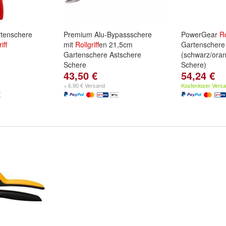
tenschere
Premium Alu-Bypassschere
PowerGear
Ro
iff
mit
Rollgriff
en 21,5cm
Gartenschere
Gartenschere Astschere
(schwarz/ora
Schere
Schere)
43,50 €
54,24 €
+ 6,90 € Versand
Kostenloser Vers